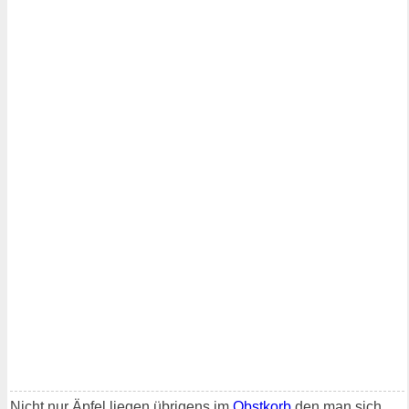
Nicht nur Äpfel liegen übrigens im
Obstkorb
den man sich